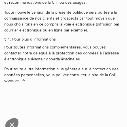
et recommandations de la Cnil ou des usages.
Toute nouvelle version de la présente politique sera portée à la
connaissance de nos clients et prospects par tout moyen que
nous choisirons en ce compris la voie électronique (diffusion par
courrier électronique ou en ligne par exemple).
5.4. Pour plus d'informations
Pour toutes informations complémentaires, vous pouvez
contacter notre délégué à la protection des données à l’adresse
électronique suivante :
dpo-rdai@racine.eu
Paramétrer les cookies
Pour toute autre information plus générale sur la protection des
données personnelles, vous pouvez consulter le site de la Cnil
En cliquant sur « J’accepte », vous autorisez le stockage de cookies
www.cnil.fr
.
sur votre appareil pour améliorer la navigation sur le site et analyser
son utilisation.
Pour modifier vos préférences par la suite, cliquez sur le lien
'Préférences de cookies' situé dans le pied de page.
Lire la politique de confidentialité
Déclaration de cookies
Consentements certifiés par