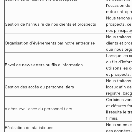
l’occasion de
notre entrepr
Nous tenons à
Gestion de l’annuaire de nos clients et prospects
prospects, ce
nos principau
Nous traitons
Organisation d’évènements par notre entreprise
clients et pr
que nous orga
Lorsque les a
ou fils d’inf
Envoi de newsletters ou fils d’information
utilisons les
et prospects.
Nous traitons
Gestion des accès du personnel tiers
locaux afin de
registre, bad
Certaines zon
et clôtures fo
Vidéosurveillance du personnel tiers
il résulte le 
filmés.
Nous sommes s
Réalisation de statistiques
des données d