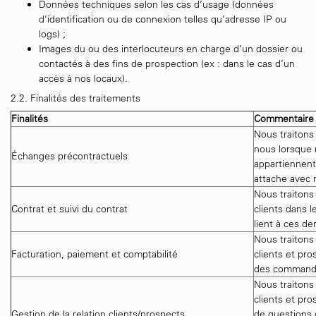
Données techniques selon les cas d’usage (données
d’identification ou de connexion telles qu’adresse IP ou
logs) ;
Images du ou des interlocuteurs en charge d’un dossier ou
contactés à des fins de prospection (ex : dans le cas d’un
accès à nos locaux).
2.2. Finalités des traitements
Finalités
Commentaire
Nous traitons
nous lorsque n
Échanges précontractuels
appartiennent 
attache avec 
Nous traitons
Contrat et suivi du contrat
clients dans l
lient à ces de
Nous traitons
Facturation, paiement et comptabilité
clients et pro
des commande
Nous traitons
clients et pr
Gestion de la relation clients/prospects
de questions 